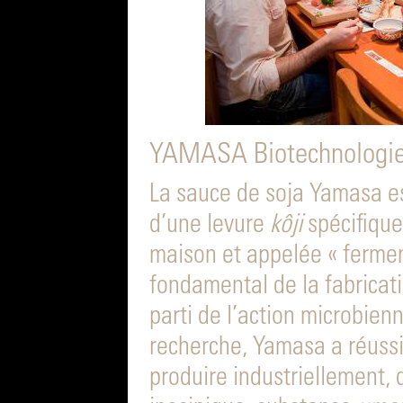
YAMASA Biotechnologi
La sauce de soja Yamasa es
d’une levure
kôji
spécifique
maison et appelée « fermen
fondamental de la fabricati
parti de l’action microbien
recherche, Yamasa a réussi
produire industriellement, 