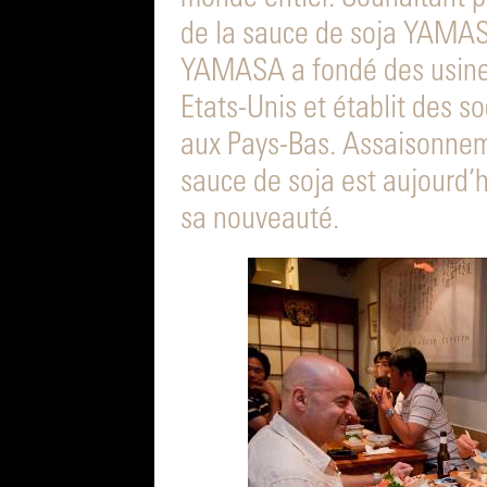
de la sauce de soja YAMAS
YAMASA a fondé des usines
Etats-Unis et établit des s
aux Pays-Bas. Assaisonneme
sauce de soja est aujourd
sa nouveauté.