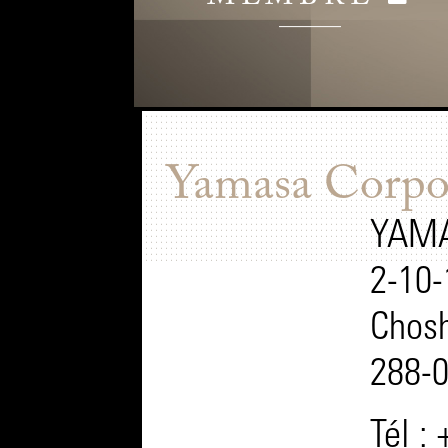
Yamasa Corpo
YAMA
2-10-
Chosh
288-
Tél :