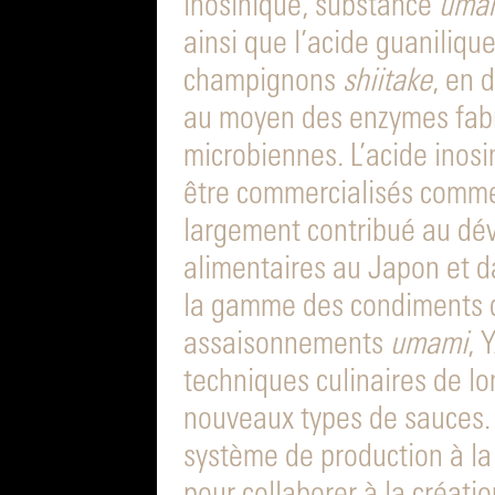
inosinique, substance
uma
ainsi que l’acide guaniliqu
champignons
shiitake
, en 
au moyen des enzymes fabr
microbiennes. L’acide inosi
être commercialisés com
largement contribué au dé
alimentaires au Japon et d
la gamme des condiments d
assaisonnements
umami
, 
techniques culinaires de l
nouveaux types de sauces. 
système de production à l