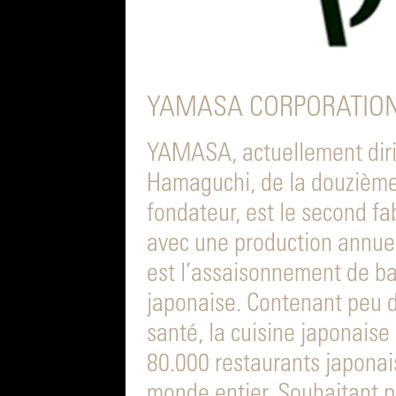
YAMASA CORPORATION
YAMASA, actuellement diri
Hamaguchi, de la douzième 
fondateur, est le second fa
avec une production annuel
est l’assaisonnement de ba
japonaise. Contenant peu d
santé, la cuisine japonaise
80.000 restaurants japonais
monde entier. Souhaitant pr