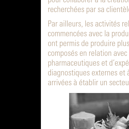
pour collaborer à la créati
recherchées par sa clientè
Par ailleurs, les activités r
commencées avec la produ
ont permis de produire plu
composés en relation avec c
pharmaceutiques et d’expé
diagnostiques externes et à
arrivées à établir un secte