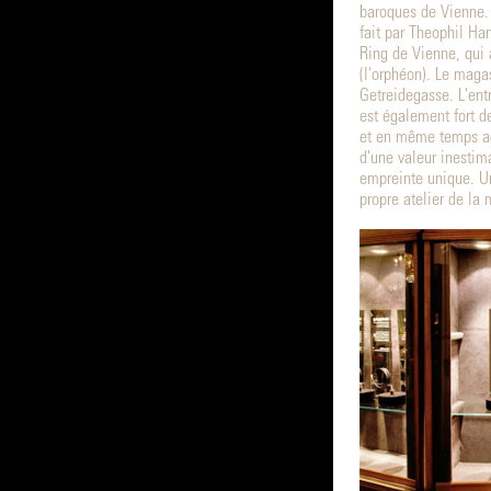
baroques de Vienne.
fait par Theophil Ha
Ring de Vienne, qui 
(l'orphéon). Le magas
Getreidegasse. L'ent
est également fort d
et en même temps ac
d'une valeur inestim
empreinte unique. Un
propre atelier de la