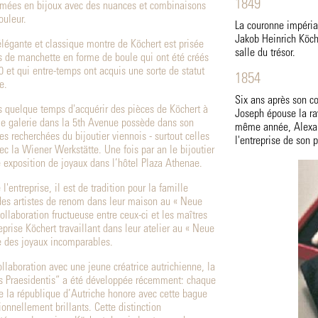
1849
ormées en bijoux avec des nuances et combinaisons
ouleur.
La couronne impérial
Jakob Heinrich Köche
légante et classique montre de Köchert est prisée
salle du trésor.
s de manchette en forme de boule qui ont été créés
 et qui entre-temps ont acquis une sorte de statut
1854
e.
Six ans après son 
is quelque temps d'acquérir des pièces de Köchert à
Joseph épouse la ra
le galerie dans la 5th Avenue possède dans son
même année, Alexan
s recherchées du bijoutier viennois - surtout celles
l'entreprise de son p
ec la Wiener Werkstätte. Une fois par an le bijoutier
 exposition de joyaux dans l’hôtel Plaza Athenae.
l'entreprise, il est de tradition pour la famille
 des artistes de renom dans leur maison au « Neue
ollaboration fructueuse entre ceux-ci et les maîtres
reprise Köchert travaillant dans leur atelier au « Neue
e des joyaux incomparables.
ollaboration avec une jeune créatrice autrichienne, la
s Praesidentis“ a été développée récemment: chaque
e la république d’Autriche honore avec cette bague
onnellement brillants. Cette distinction