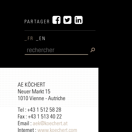
PARTAGER
_FR
_EN
AE KÖCHERT
Neuer Markt 15
1010 Vienne - Autriche
Tel : +43 1 512 58 28
Fax : +43 1 513 40 22
Email :
aek@koechert.at
Internet :
www.koechert.com