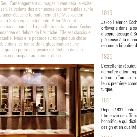
 Seul l'aménagement du magasin vaut déjà la visite :
nsen, la vedette des architectes des immeubles sur le
1819
a aussi ébauché le parlement et le Musikverein
in à Salzburg est situé entre Alter Markt et
Jakob Heinrich Köche
reprise aujourd'hui La joaillerie de la maison Köchert
orfèvrerie dans la s
emandée en dehors de l’Autriche. Elle est classique
d’apprentissage à Sai
tuelle. Mais elle possède surtout quelque chose
précieuse à la maniè
able dans les temps de la globalisation : une
renommé bijoutier de
e grande partie des joyaux est élaboré dans le
 maison principale au premier étage.
1825
L’excellente réputat
de maître atteint rap
même la Turquie. Le
leurs première comm
turque.
1831
Depuis 1831 l'entrep
titre envié de « Bijo
honorifique qui dist
design et en qualité