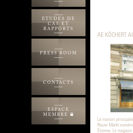
ETUDES DE
CAS ET
RAPPORTS
AE KÖCHERT A
PRESS ROOM
CONTACTS
ESPACE
MEMBRE
La maison principale
Neuer Markt numéro 1
Étienne. Le magasin 