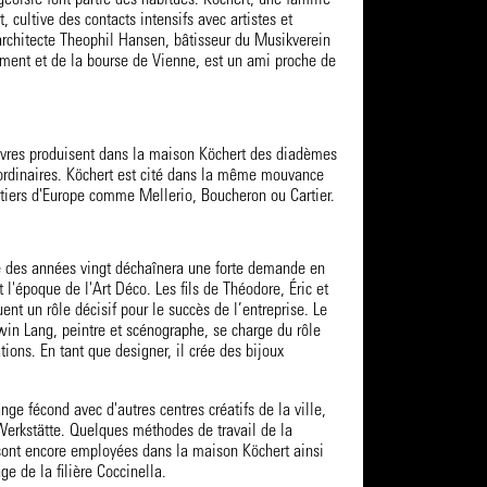
rgeoisie font partie des habitués. Köchert, une famille
t, cultive des contacts intensifs avec artistes et
architecte Theophil Hansen, bâtisseur du Musikverein
ement et de la bourse de Vienne, est un ami proche de
èvres produisent dans la maison Köchert des diadèmes
aordinaires. Köchert est cité dans la même mouvance
utiers d'Europe comme Mellerio, Boucheron ou Cartier.
 des années vingt déchaînera une forte demande en
t l'époque de l'Art Déco. Les fils de Théodore, Éric et
uent un rôle décisif pour le succès de l’entreprise. Le
rwin Lang, peintre et scénographe, se charge du rôle
tions. En tant que designer, il crée des bijoux
nge fécond avec d'autres centres créatifs de la ville,
Werkstätte. Quelques méthodes de travail de la
ont encore employées dans la maison Köchert ainsi
ge de la filière Coccinella.