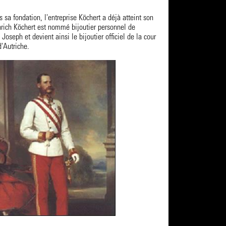
 sa fondation, l'entreprise Köchert a déjà atteint son
rich Köchert est nommé bijoutier personnel de
Joseph et devient ainsi le bijoutier officiel de la cour
d'Autriche.