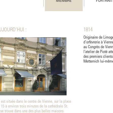
MEMBRE
PORTRAIT
UJOURD’HUI :
1814
Originaire de Limog
d’orfèvrerie à Vienn
au Congrès de Vienn
l'atelier de Pioté a
des premiers client
Metternich lui-mêm
 est située dans le centre de Vienne, sur la place
5 à environ trois minutes de la cathédrale St.
se trouve dans une des plus belles maisons