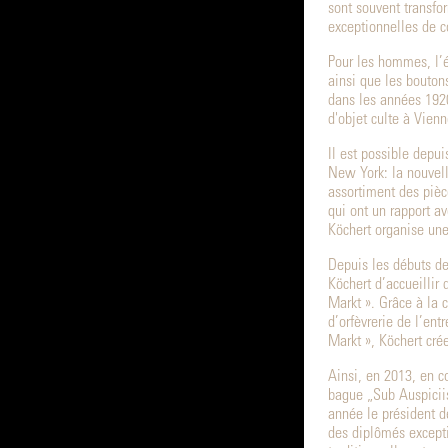
sont souvent transf
exceptionnelles de c
Pour les hommes, l’é
ainsi que les bouton
dans les années 1920
d'objet culte à Vienn
Il est possible depu
New York: la nouvel
assortiment des pièce
qui ont un rapport av
Köchert organise une
Depuis les débuts de 
Köchert d’accueillir
Markt ». Grâce à la c
d’orfèvrerie de l’ent
Markt », Köchert cré
Ainsi, en 2013, en c
bague „Sub Auspicii
année le président d
des diplômés excepti