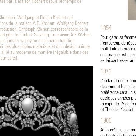
ortée par la maison Köchert depuis les temps de
Christoph, Wolfgang et Florian Köchert qui
itions de la maison A.E. Köchert. Wolfgang Köchert
1854
production, Christoph Köchert est responsable de la
ert gère la filiale à Salzburg. La maison A.E.Köchert
Pour gâter sa femme 
 que jamais synonyme d'une haute tradition
l’empereur, de répu
loi des plus nobles matériaux et d’un design unique,
multitude de pièces
ue allié au moderne de manière inégalable dans des
commande est un set 
leur pareil.
se laisse tresser ar
1873
Pendant la deuxième
décorum et les color
préférence sera un 
quelques années plus
la capitale. À cette
et Theodor Köchert, s
1900
Aujourd’hui, une mu