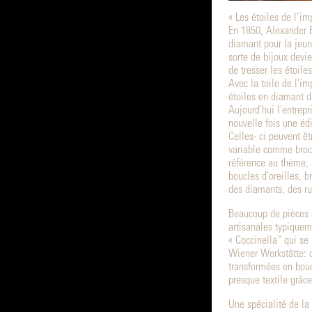
« Les étoiles de l’im
En 1850, Alexander 
diamant pour la jeune
sorte de bijoux devie
de tresser les étoil
Avec la toile de l'im
étoiles en diamant de
Aujourd'hui l'entrepr
nouvelle fois une édi
Celles- ci peuvent êt
variable comme broch
référence au thème, u
boucles d'oreilles, 
des diamants, des ru
Beaucoup de pièces d
artisanales typiquem
« Coccinella“ qui se
Wiener Werkstätte: d
transformées en boucl
presque textile grâce
Une spécialité de la