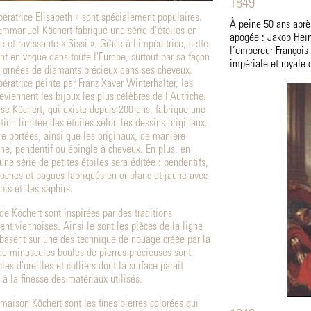
1849
pératrice Elisabeth » sont spécialement populaires.
À peine 50 ans après
Emmanuel Köchert fabrique une série d’étoiles en
apogée : Jakob Hein
 et ravissante « Sissi ». Grâce à l'impératrice, cette
l’empereur François- 
nt en vogue dans toute l'Europe, surtout par sa façon
impériale et royale 
es ornées de diamants précieux dans ses cheveux.
pératrice peinte par Franz Xaver Winterhalter, les
viennent les bijoux les plus célèbres de l'Autriche.
ise Köchert, qui existe depuis 200 ans, fabrique une
tion limitée des étoiles selon les dessins originaux.
re portées, ainsi que les originaux, de manière
e, pendentif ou épingle à cheveux. En plus, en
ne série de petites étoiles sera éditée : pendentifs,
broches et bagues fabriqués en or blanc et jaune avec
bis et des saphirs.
e Köchert sont inspirées par des traditions
ent viennoises. Ainsi le sont les pièces de la ligne
 basent sur une des technique de nouage créée par la
e minuscules boules de pierres précieuses sont
es d'oreilles et colliers dont la surface parait
 à la finesse des matériaux utilisés.
 maison Köchert sont les fines pierres colorées qui