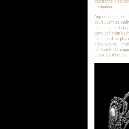
traditionnelle est p
l’empereur.
Aujourd'hui ce sont 
poursuivent les trad
est en charge de la 
vente et Florian Köch
est aujourd'hui plus
artisanale, de l’emp
reflétant le classiq
bijoux qui n’ont pas 