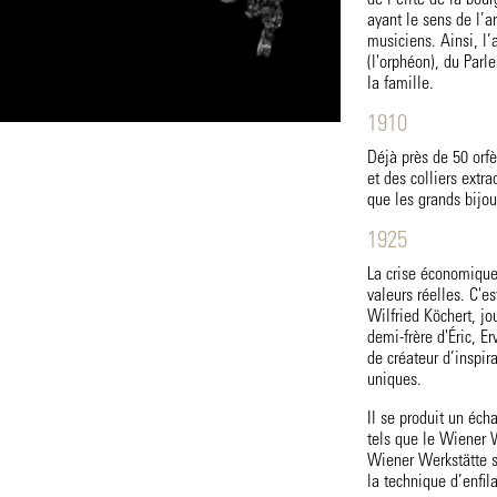
de l’élite de la bou
ayant le sens de l’ar
musiciens. Ainsi, l’
(l'orphéon), du Parl
la famille.
1910
Déjà près de 50 orf
et des colliers extr
que les grands bijo
1925
La crise économique
valeurs réelles. C'es
Wilfried Köchert, jo
demi-frère d'Éric, E
de créateur d’inspira
uniques.
Il se produit un écha
tels que le Wiener 
Wiener Werkstätte s
la technique d’enfila