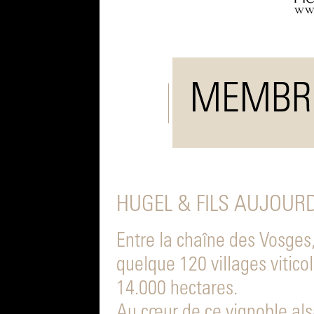
MEMBR
HUGEL & FILS AUJOURD
Entre la chaîne des Vosges, 
quelque 120 villages vitic
14.000 hectares.
Au cœur de ce vignoble als