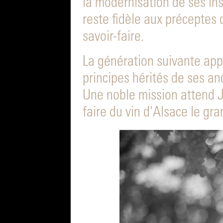
la modernisation de ses inst
reste fidèle aux préceptes 
savoir-faire.
La génération suivante app
principes hérités de ses an
Une noble mission attend J
faire du vin d'Alsace le gr