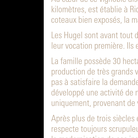
kilomètres, est établie à R
coteaux bien exposés, la ma
Les Hugel sont avant tout de
leur vocation première. Ils
La famille possède 30 hect
production de très grands v
pas à satisfaire la demande
développé une activité de 
uniquement, provenant de v
Après plus de trois siècles 
respecte toujours scrupuleu