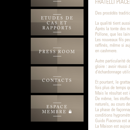
FRATELLI PIAC
Des procédés traditi
ETUDES DE
La qualité tient auss
CAS ET
RAPPORTS
Après la tonte des m
Pollone, que les lain
Les nouveaux fils pe
raffinés, même si auj
en cashmere.
PRESS ROOM
Autre particularité d
gloire : avoir réussi 
d'échardonnage utili
CONTACTS
Et pourtant, le gratt
fois plus de temps 
Mais le résultat est
De même, les étoffes
naturels, au cours de
ESPACE
La phase de façonna
MEMBRE
conditions hygrométr
Guido Piacenza est a
La Maison est aujourd