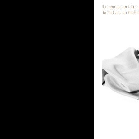
Ils représentent la 
de 260 ans au traite