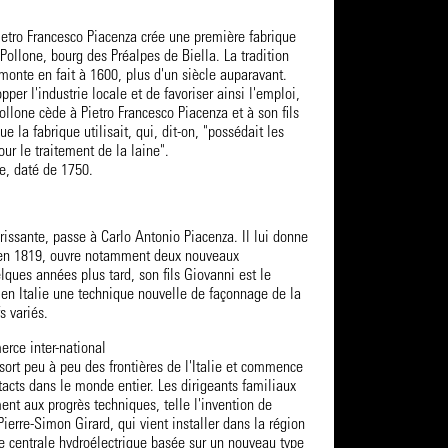
ietro Francesco Piacenza crée une première fabrique
 Pollone, bourg des Préalpes de Biella. La tradition
emonte en fait à 1600, plus d'un siècle auparavant.
per l'industrie locale et de favoriser ainsi l'emploi,
ollone cède à Pietro Francesco Piacenza et à son fils
que la fabrique utilisait, qui, dit-on, "possédait les
our le traitement de la laine".
e, daté de 1750.
lorissante, passe à Carlo Antonio Piacenza. Il lui donne
 en 1819, ouvre notamment deux nouveaux
ques années plus tard, son fils Giovanni est le
 en Italie une technique nouvelle de façonnage de la
s variés.
erce inter-national
sort peu à peu des frontières de l'Italie et commence
ntacts dans le monde entier. Les dirigeants familiaux
ent aux progrès techniques, telle l'invention de
Pierre-Simon Girard, qui vient installer dans la région
e centrale hydroélectrique basée sur un nouveau type