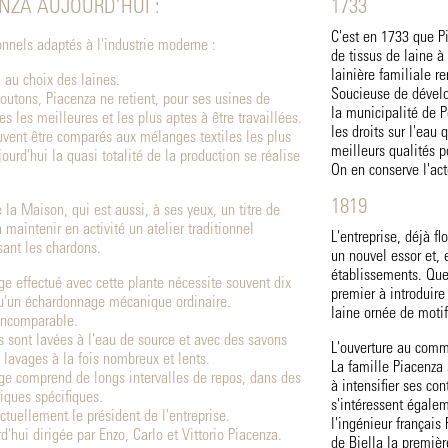
ENZA AUJOURD’HUI :
1733
C'est en 1733 que P
onnels adaptés à l'industrie moderne :
de tissus de laine à
lainière familiale r
i au choix des laines.
Soucieuse de dévelop
outons, Piacenza ne retient, pour ses usines de
la municipalité de P
es les meilleures et les plus aptes à être travaillées.
les droits sur l'eau 
uvent être comparés aux mélanges textiles les plus
meilleurs qualités p
ourd'hui la quasi totalité de la production se réalise
On en conserve l'act
1819
e la Maison, qui est aussi, à ses yeux, un titre de
à maintenir en activité un atelier traditionnel
L'entreprise, déjà f
sant les chardons.
un nouvel essor et,
établissements. Quel
age effectué avec cette plante nécessite souvent dix
premier à introduire
qu'un échardonnage mécanique ordinaire.
laine ornée de motif
 incomparable.
 sont lavées à l'eau de source et avec des savons
L'ouverture au comm
 lavages à la fois nombreux et lents.
La famille Piacenza 
ge comprend de longs intervalles de repos, dans des
à intensifier ses co
iques spécifiques.
s'intéressent égalem
ctuellement le président de l'entreprise.
l'ingénieur français 
'hui dirigée par Enzo, Carlo et Vittorio Piacenza.
de Biella la premièr