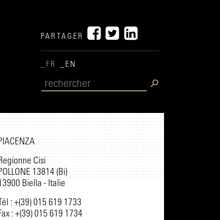
PARTAGER
_FR
_EN
PIACENZA
Regionne Cisi
POLLONE 13814 (Bi)
13900 Biella - Italie
Tél : +(39) 015 619 1733
Fax : +(39) 015 619 1734