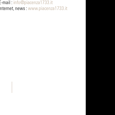
E-mail :
info@piacenza1733.it
Internet, news :
www.piacenza1733.it