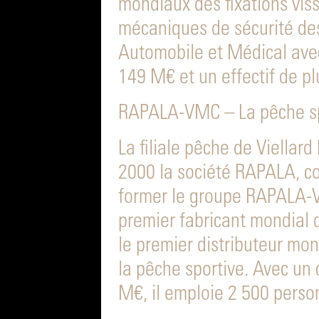
mondiaux des fixations vis
mécaniques de sécurité de
Automobile et Médical avec
149 M€ et un effectif de p
RAPALA-VMC – La pêche sp
La filiale pêche de Viellar
2000 la société RAPALA, co
former le groupe RAPALA-V
premier fabricant mondial d
le premier distributeur mo
la pêche sportive. Avec un 
M€, il emploie 2 500 perso