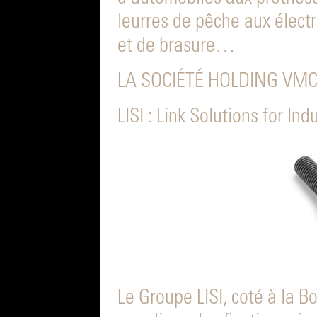
leurres de pêche aux élec
et de brasure…
LA SOCIÉTÉ HOLDING VM
LISI : Link Solutions for In
Le Groupe LISI, coté à la B