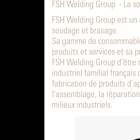
FSH Welding Group - La s
FSH Welding Group est un ac
soudage et brasage.
Sa gamme de consommables 
produits et services et sa 
FSH Welding Group d’être
industriel familial françai
fabrication de produits d’a
l’assemblage, la réparatio
milieux industriels.