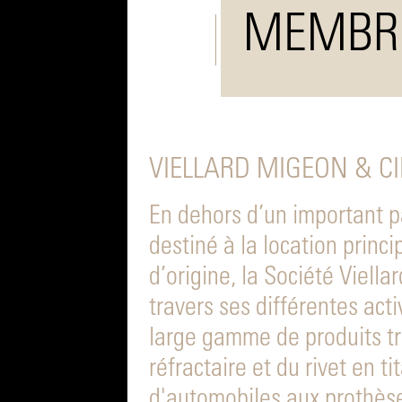
MEMBR
VIELLARD MIGEON & CI
En dehors d’un important pa
destiné à la location princ
d’origine, la Société Viel
travers ses différentes activ
large gamme de produits trè
réfractaire et du rivet en 
d'automobiles aux prothès