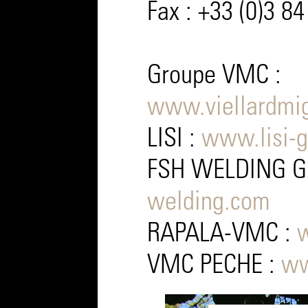
Fax : +33 (0)3 8
Groupe VMC :
www.viellardmi
LISI :
www.lisi-
FSH WELDING 
welding.com
RAPALA-VMC :
VMC PECHE :
ww