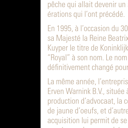
pêche qui allait devenir u
érations qui l’ont précédé.
En 1995, à l’occasion du 30
sa Majesté la Reine Beatri
Kuyper le titre de Koninklijk
“Royal” à son nom. Le nom
définitivement changé pour
La même année, l’entreprise 
Erven Warnink B.V., située 
production d’advocaat, la c
de jaune d’oeufs, et d’autr
acquisition lui permit de se