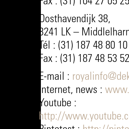
Fax : (31) 104 27 05 2
Oosthavendijk 38,
3241 LK – Middlelharn
Tél : (31) 187 48 80 10
Fax : (31) 187 48 53 5
E-mail :
royalinfo@dek
Internet, news :
www.
Youtube :
http://www.youtube.