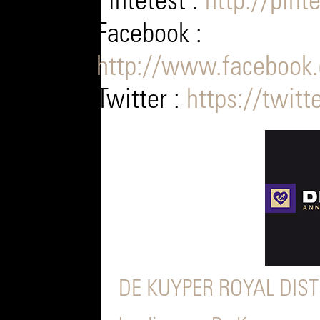
Pintetest :
http://pint
Facebook :
http://www.facebook.
Twitter :
https://twitt
DE KUYPER ROYAL DIST