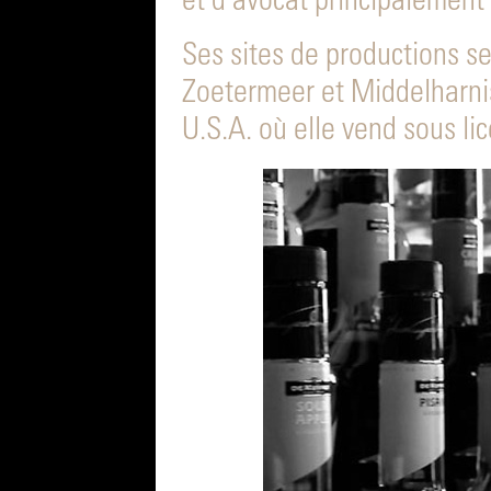
et d’avocat principalement
Ses sites de productions s
Zoetermeer et Middelharnis
U.S.A. où elle vend sous li