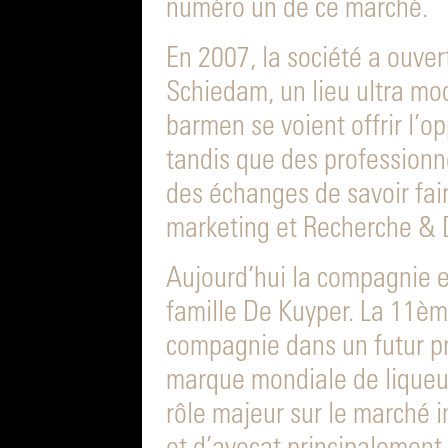
numéro un de ce marché.
En 2007, la société a ouver
Schiedam, un lieu ultra mo
barmen se voient offrir l’op
tandis que des profession
des échanges de savoir fai
marketing et Recherche & 
Aujourd’hui la compagnie e
famille De Kuyper. La 11èm
compagnie dans un futur pr
marque mondiale de liqueur 
rôle majeur sur le marché i