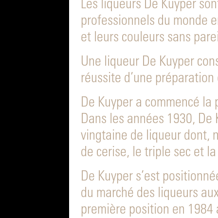
Les liqueurs De Kuyper son
professionnels du monde en
et leurs couleurs sans parei
Une liqueur De Kuyper const
réussite d’une préparation 
De Kuyper a commencé la p
Dans les années 1930, De K
vingtaine de liqueur dont, 
de cerise, le triple sec et 
De Kuyper s’est positionn
du marché des liqueurs aux
première position en 1984 a