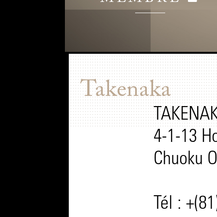
Takenaka
TAKENAKA
4-1-13 
Chuoku O
Tél : +(8