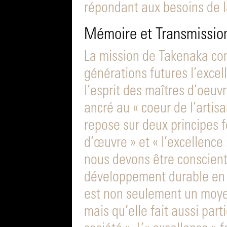
répondant aux besoins de l
Mémoire et Transmissio
La mission de Takenaka con
générations futures l’excell
l’esprit des maîtres d’oeuv
ancré au « coeur de l’artisa
repose sur deux principes 
d’œuvre » et « l’excellence
nous devons être conscients
développement durable en r
est non seulement un moyen
mais qu’elle fait aussi part