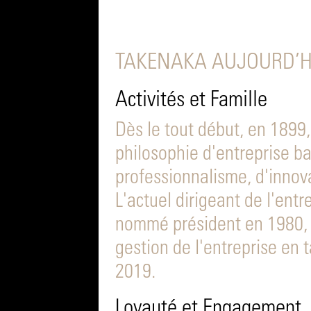
TAKENAKA AUJOURD’HU
Activités et Famille
Dès le tout début, en 1899
philosophie d'entreprise ba
professionnalisme, d'innova
L'actuel dirigeant de l'entr
nommé président en 1980, 
gestion de l'entreprise en 
2019.
Loyauté et Engagement