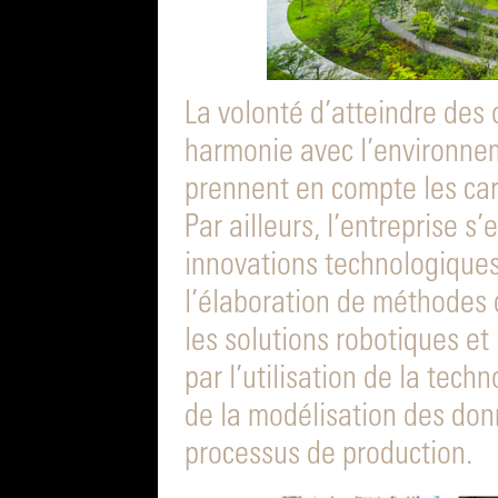
La volonté d’atteindre des 
harmonie avec l’environneme
prennent en compte les car
Par ailleurs, l’entreprise 
innovations technologiques
l’élaboration de méthodes de
les solutions robotiques et 
par l’utilisation de la tec
de la modélisation des don
processus de production.