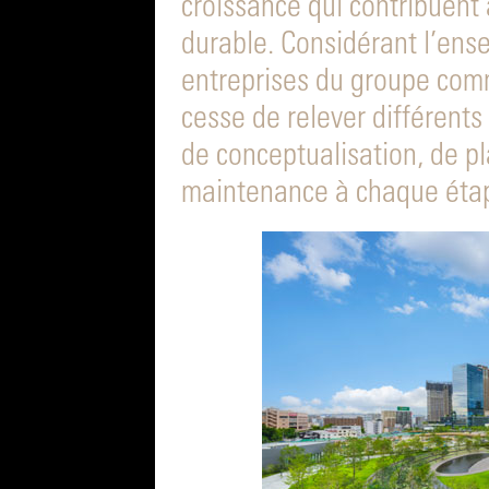
croissance qui contribuent
durable. Considérant l’ens
entreprises du groupe comm
cesse de relever différents
de conceptualisation, de pl
maintenance à chaque éta