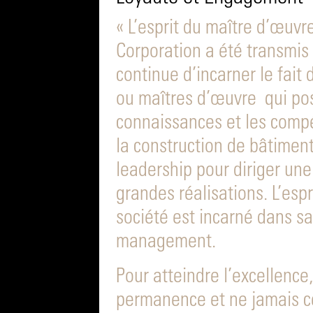
« L’esprit du maître d’œuvr
Corporation a été transmis
continue d’incarner le fait
ou maîtres d’œuvre qui po
connaissances et les comp
la construction de bâtimen
leadership pour diriger une
grandes réalisations. L’espr
société est incarné dans sa
management.
Pour atteindre l’excellence
permanence et ne jamais ce