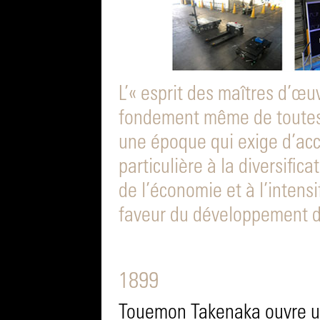
L’« esprit des maîtres d’œuv
fondement même de toutes le
une époque qui exige d’acc
particulière à la diversific
de l’économie et à l’intensi
faveur du développement 
1899
Touemon Takenaka ouvre u