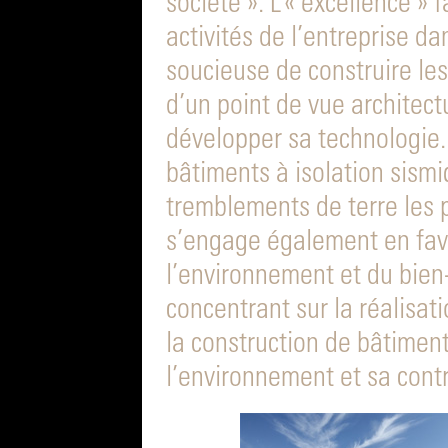
société ». L’« excellence » 
activités de l’entreprise d
soucieuse de construire le
d’un point de vue architect
développer sa technologie.
bâtiments à isolation sismi
tremblements de terre les p
s’engage également en fave
l’environnement et du bien
concentrant sur la réalisat
la construction de bâtimen
l’environnement et sa contr