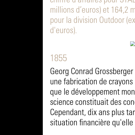
chiffre d'affaires pour ST
millions d’euros) et 164,2 m
pour la division Outdoor (e
d'euros).
1855
Georg Conrad Grossberger 
une fabrication de crayons 
que le développement mondia
science constituait des con
Cependant, dix ans plus tard
situation financière qu'elle