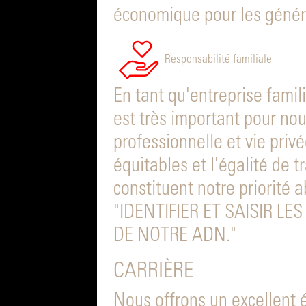
économique pour les généra
Responsabilité familiale
En tant qu'entreprise famil
est très important pour nou
professionnelle et vie privé
équitables et l'égalité de 
constituent notre priorité 
"IDENTIFIER ET SAISIR L
DE NOTRE ADN."
CARRIÈRE
Nous offrons un excellent éq