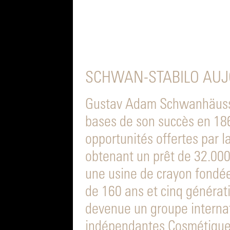
SCHWAN-STABILO AUJO
Gustav Adam Schwanhäusser
bases de son succès en 186
opportunités offertes par la
obtenant un prêt de 32.000
une usine de crayon fondé
de 160 ans et cinq générati
devenue un groupe internat
indépendantes Cosmétiques,