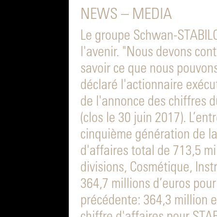
NEWS – MEDIA
Le groupe Schwan-STABILO 
l'avenir. "Nous devons cont
savoir ce que nous pouvons
déclaré l'actionnaire exéc
de l'annonce des chiffres d
(clos le 30 juin 2017). L’ent
cinquième génération de la 
d'affaires total de 713,5 mi
divisions, Cosmétique, Inst
364,7 millions d’euros pour
précédente: 364,3 million e