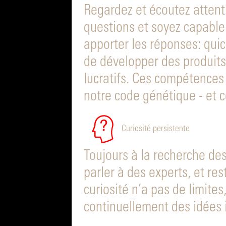
Regardez et écoutez attent
questions et soyez capable 
apporter les réponses: qui
de développer des produits
lucratifs. Ces compétence
notre code génétique - et c
Curiosité persistente
Toujours à la recherche de
parler à des experts, et res
curiosité n’a pas de limite
continuellement des idées 