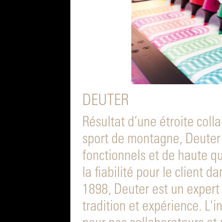
DEUTER
Résultat d’une étroite coll
sport de montagne, Deuter 
fonctionnels et de haute qu
la fiabilité pour le client 
1898, Deuter est un expert 
tradition et expérience. L'