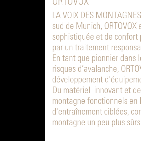
ORTOVOX
LA VOIX DES MONTAGNES. D
sud de Munich, ORTOVOX e
sophistiquée et de confort 
par un traitement responsa
En tant que pionnier dans 
risques d’avalanche, ORTOV
développement d'équipeme
Du matériel innovant et de
montagne fonctionnels en l
d'entraînement ciblées, con
montagne un peu plus sûrs 