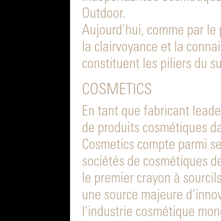
Outdoor.
Aujourd'hui, comme par le 
la clairvoyance et la conna
constituent les piliers du s
COSMETICS
En tant que fabricant lead
de produits cosmétiques d
Cosmetics compte parmi ses 
sociétés de cosmétiques d
le premier crayon à sourci
une source majeure d'innov
l'industrie cosmétique mon