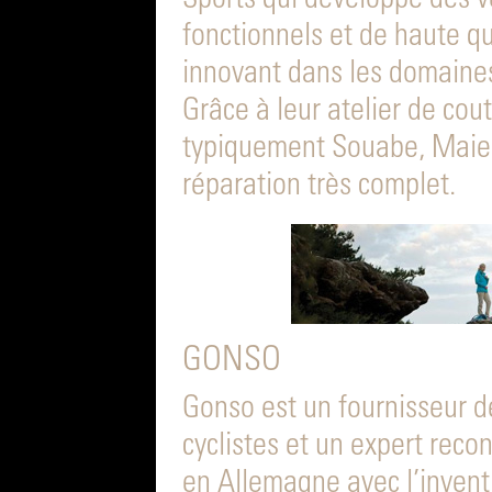
Sports qui développe des vê
fonctionnels et de haute qua
innovant dans les domaines
Grâce à leur atelier de cout
typiquement Souabe, Maier
réparation très complet.
GONSO
Gonso est un fournisseur d
cyclistes et un expert reco
en Allemagne avec l’invent