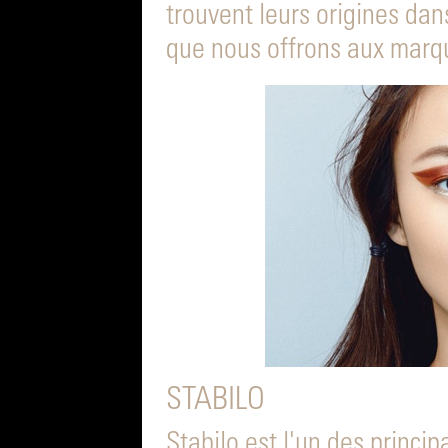
trouvent leurs origines da
que nous offrons aux marq
STABILO
Stabilo est l'un des princi