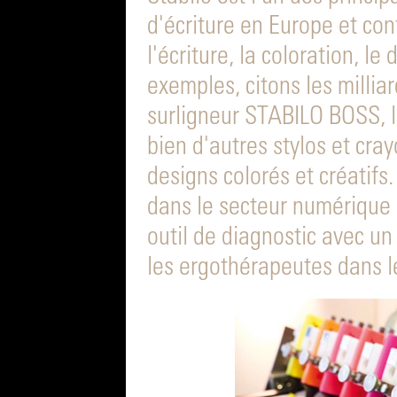
d'écriture en Europe et con
l'écriture, la coloration, le
exemples, citons les millia
surligneur STABILO BOSS, le
bien d'autres stylos et cra
designs colorés et créatifs
dans le secteur numérique
outil de diagnostic avec un
les ergothérapeutes dans le