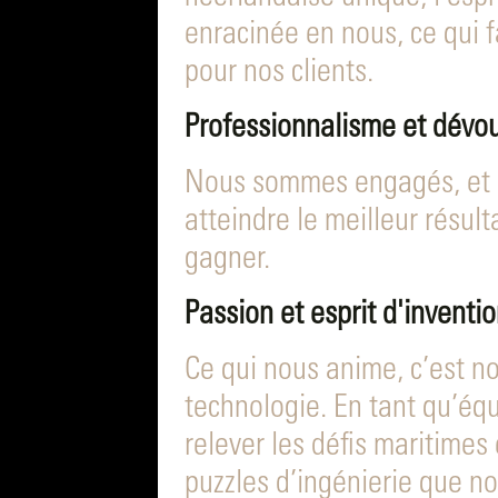
enracinée en nous, ce qui f
pour nos clients.
Professionnalisme et dév
Nous sommes engagés, et 
atteindre le meilleur résul
gagner.
Passion et esprit d'inventi
Ce qui nous anime, c’est no
technologie. En tant qu’éq
relever les défis maritimes
puzzles d’ingénierie que n