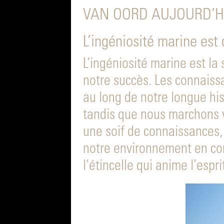
VAN OORD AUJOURD’HU
L’ingéniosité marine est 
L’ingéniosité marine est la
notre succès. Les connaiss
au long de notre longue his
tandis que nous marchons v
une soif de connaissances
notre environnement en con
l’étincelle qui anime l’esp