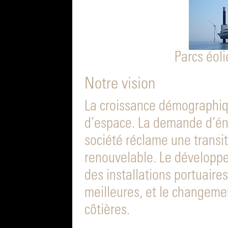
Parcs éol
Notre vision
La croissance démographiq
d’espace. La demande d’é
société réclame une transi
renouvelable. Le dévelop
des installations portuaire
meilleures, et le changeme
côtières.