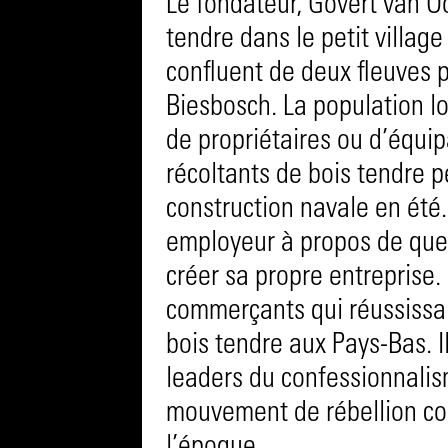
Le fondateur, Govert van O
tendre dans le petit villa
confluent de deux fleuves 
Biesbosch. La population l
de propriétaires ou d’équip
récoltants de bois tendre pe
construction navale en été.
employeur à propos de quest
créer sa propre entreprise.
commerçants qui réussissai
bois tendre aux Pays-Bas. I
leaders du confessionnalis
mouvement de rébellion cont