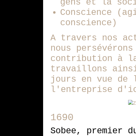
gens et la soc
Conscience (ag
conscience)
A travers nos ac
nous persévérons
contribution à l
travaillons ains
jours en vue de 
l'entreprise d'i
1690
Sobee, premier d