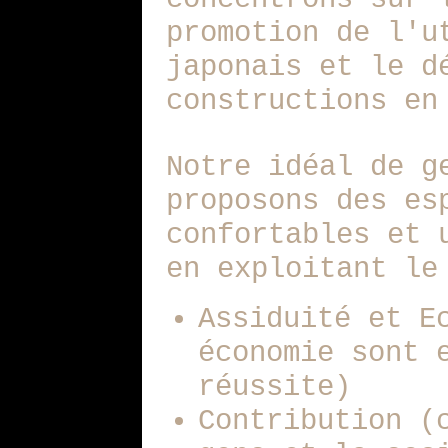
promotion de l'u
japonais et le d
constructions en
Notre idéal de g
proposons des es
confortables et 
en exploitant le
Assiduité et E
économie sont 
réussite)
Contribution (