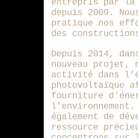
entrepris par la
depuis 2009. Nou
pratique nos eff
des construction
Depuis 2014, dan
nouveau projet, 
activité dans l’
photovoltaïque a
fourniture d'éne
l'environnement.
également de dév
ressource précie
concentrons sur 