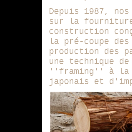
Depuis 1987, nos
sur la fournitur
construction con
la pré-coupe des
production des p
une technique de
''framing'' à la
japonais et d'im