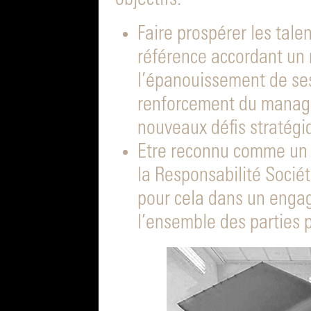
objectifs:
Faire prospérer les tal
référence accordant un
l’épanouissement de ses
renforcement du manage
nouveaux défis stratégi
Etre reconnu comme un 
la Responsabilité Sociéta
pour cela dans un enga
l’ensemble des parties p