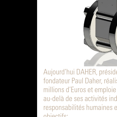
Aujourd’hui DAHER, présidé
fondateur Paul Daher, réali
millions d’Euros et emploie
au-delà de ses activités in
responsabilités humaines e