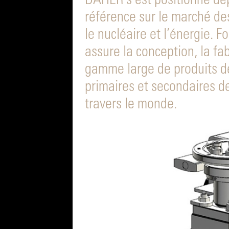
DAHER s’est positionné de
référence sur le marché d
le nucléaire et l’énergie. F
assure la conception, la fa
gamme large de produits des
primaires et secondaires de
travers le monde.