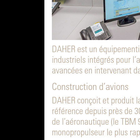
DAHER est un équipementi
industriels intégrés pour l
avancées en intervenant da
Construction d’avions
DAHER conçoit et produit l
référence depuis près de 30
de l’aéronautique (le TBM 9
monopropulseur le plus ra