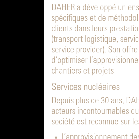
DAHER a développé un ense
spécifiques et de méthodol
clients dans leurs prestati
(transport logistique, servic
service provider). Son offr
d’optimiser l’approvisionn
chantiers et projets
Services nucléaires
Depuis plus de 30 ans, DA
acteurs incontournables du 
société est reconnue sur le
L’approvisionnement de