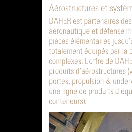
Aérostructures et systè
DAHER est partenaires de
aéronautique et défense m
pièces élémentaires jusqu’à
totalement équipés par la 
complexes. L’offre de DAHER
produits d’aérostructures 
portes, propulsion & underw
une ligne de produits d’éq
conteneurs).