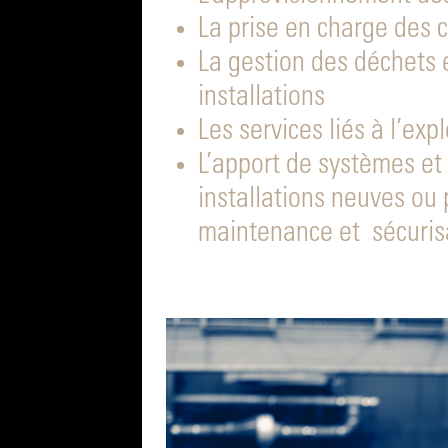
La prise en charge des 
La gestion des déchets
installations
Les services liés à l’exp
L’apport de systèmes et 
installations neuves ou 
maintenance et sécuris