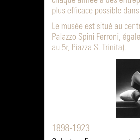
chaque année à des entrepri
plus efficace possible dans 
Le musée est situé au centr
Palazzo Spini Ferroni, égal
au 5r, Piazza S. Trinita).
1898-1923