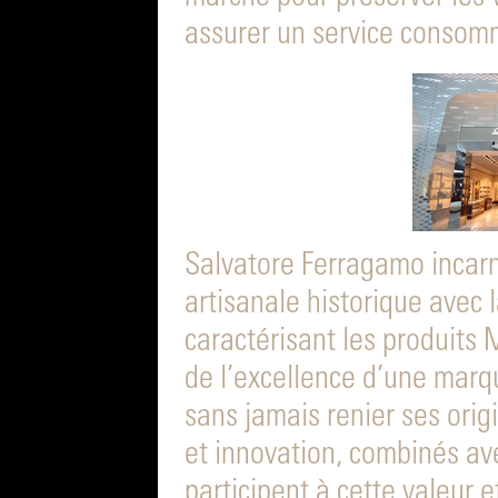
assurer un service consomm
Salvatore Ferragamo incarn
artisanale historique avec l
caractérisant les produits M
de l’excellence d’une marq
sans jamais renier ses orig
et innovation, combinés ave
participent à cette valeur 