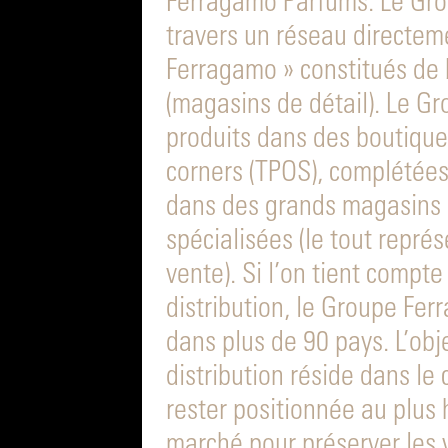
Ferragamo Parfums. Le Gro
travers un réseau directem
Ferragamo » constitués d
(magasins de détail). Le G
produits dans des boutiqu
corners (TPOS), complétées
dans des grands magasins
spécialisées (le tout repré
vente). Si l’on tient compt
distribution, le Groupe Fe
dans plus de 90 pays. L’obje
distribution réside dans le
rester positionnée au plus
marché pour préserver les 