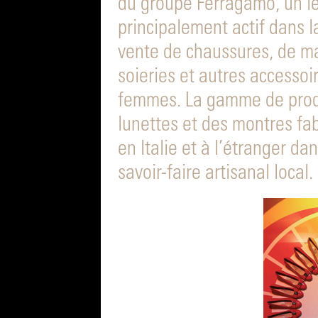
du groupe Ferragamo, un le
principalement actif dans l
vente de chaussures, de m
soieries et autres accesso
femmes. La gamme de produ
lunettes et des montres fab
en Italie et à l’étranger dan
savoir-faire artisanal local.