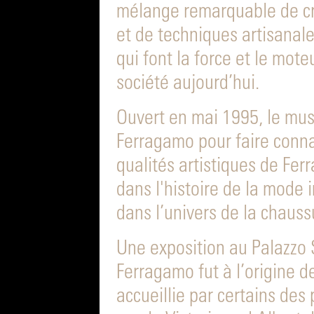
mélange remarquable de cré
et de techniques artisanale
qui font la force et le mote
société aujourd’hui.
Ouvert en mai 1995, le musé
Ferragamo pour faire connai
qualités artistiques de Fer
dans l'histoire de la mode
dans l’univers de la chauss
Une exposition au Palazzo S
Ferragamo fut à l’origine de
accueillie par certains de