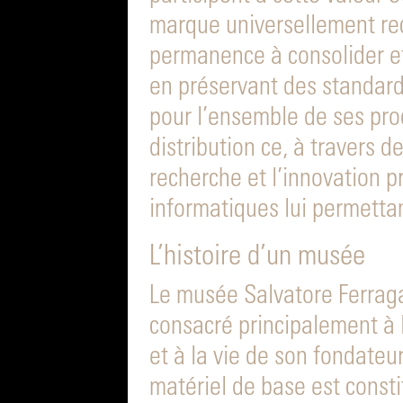
marque universellement re
permanence à consolider e
en préservant des standard
pour l’ensemble de ses pr
distribution ce, à travers 
recherche et l’innovation p
informatiques lui permettan
L’histoire d’un musée
Le musée Salvatore Ferrag
consacré principalement à l
et à la vie de son fondateu
matériel de base est consti