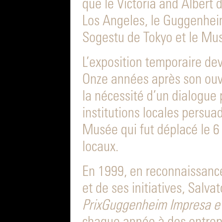
que le Victoria and Albert
Los Angeles, le Guggenhei
Sogestu de Tokyo et le Mu
L’exposition temporaire de
Onze années après son ouve
la nécessité d’un dialogue 
institutions locales persua
Musée qui fut déplacé le 
locaux.
En 1999, en reconnaissance
et de ses initiatives, Salv
PrixGuggenheim Impresa e 