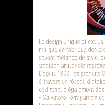
Le design unique et exclusi
marque de fabrique des pro
savant mélange de style, de
tradition artisanale représe
Depuis 1960, les produits 
à travers un réseau d’ateli
et distribue également de
« Salvatore Ferragamo » et 